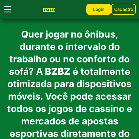
Login
Cadastro
Quer jogar no ônibus,
durante o intervalo do
trabalho ou no conforto do
sofá? A
BZBZ
é totalmente
otimizada para dispositivos
móveis. Você pode acessar
todos os jogos de cassino e
mercados de apostas
esportivas diretamente do