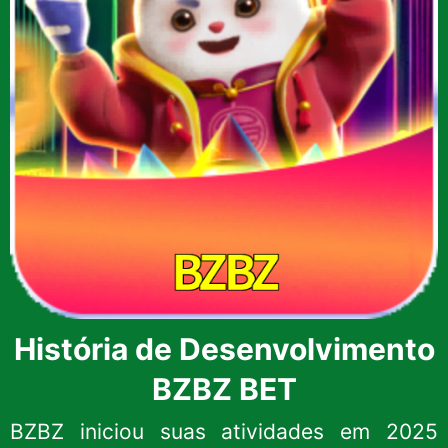
História de Desenvolvimento
BZBZ BET
BZBZ iniciou suas atividades em 2025