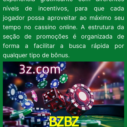
níveis de incentivos, para que cada
jogador possa aproveitar ao máximo seu
tempo no cassino online. A estrutura da
seção de promoções é organizada de
forma a facilitar a busca rápida por
qualquer tipo de bônus.