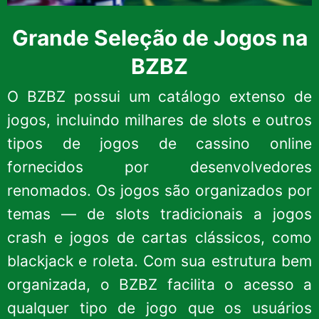
Grande Seleção de Jogos na
BZBZ
O BZBZ possui um catálogo extenso de
jogos, incluindo milhares de slots e outros
tipos de jogos de cassino online
fornecidos por desenvolvedores
renomados. Os jogos são organizados por
temas — de slots tradicionais a jogos
crash e jogos de cartas clássicos, como
blackjack e roleta. Com sua estrutura bem
organizada, o BZBZ facilita o acesso a
qualquer tipo de jogo que os usuários